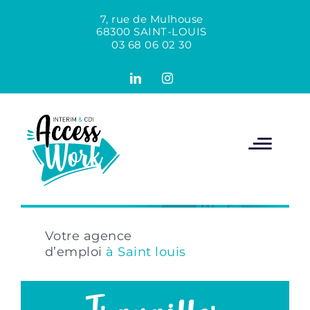
Passer
au
7, rue de Mulhouse
contenu
68300 SAINT-LOUIS
03 68 06 02 30
LinkedIn
Instagram
Votre agence
d’emploi
à Saint louis