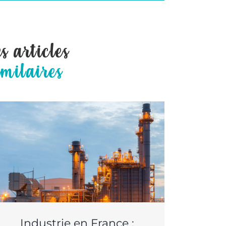
es articles
imilaires
Industrie en France :