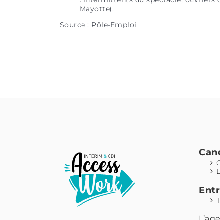
: intermittents du spectacle, ouvriers 
Mayotte).
Source : Pôle-Emploi
Can
O
Entr
T
L’ag