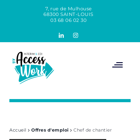
Passer
au
7, rue de Mulhouse
contenu
68300 SAINT-LOUIS
03 68 06 02 30
LinkedIn
Instagram
Accueil
Offres d'emploi
Chef de chantier